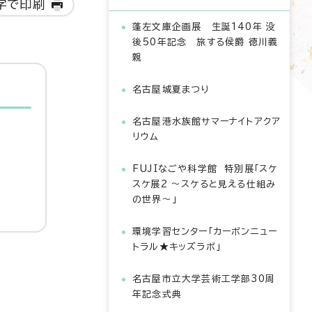
字で印刷
蓬左文庫企画展 生誕140年 没
後50年記念 旅する侯爵 徳川義
親
名古屋城夏まつり
名古屋港水族館サマーナイトアクア
リウム
FUJIなごや科学館 特別展「スケ
スケ展2 ～スケると見える仕組み
の世界～」
環境学習センター「カーボンニュー
トラル★キッズラボ」
名古屋市立大学芸術工学部30周
年記念式典