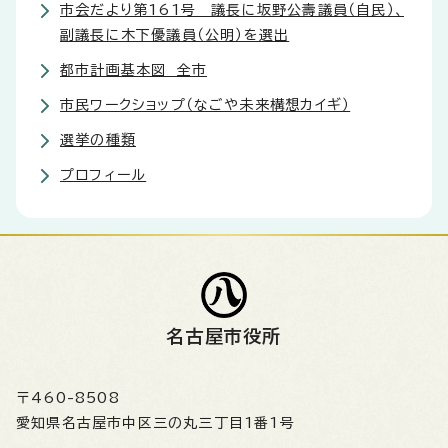
市会だより第161号 議長に坂野公壽議員（自民）、
副議長に木下優議員（公明）を選出
都市計画基本図 全市
市民ワークショップ（なごや未来構想カイギ）
選挙の種類
プロフィール
名古屋市役所
〒460-8508
愛知県名古屋市中区三の丸三丁目1番1号