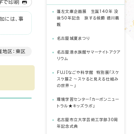
字で印刷
蓬左文庫企画展 生誕140年 没
後50年記念 旅する侯爵 徳川義
加には、事
親
名古屋城夏まつり
催地区：東区
名古屋港水族館サマーナイトアクア
リウム
FUJIなごや科学館 特別展「スケ
スケ展2 ～スケると見える仕組み
の世界～」
環境学習センター「カーボンニュー
トラル★キッズラボ」
名古屋市立大学芸術工学部30周
年記念式典