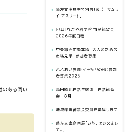
蓬左文庫夏季特別展「武芸 サムラ
イ・アスリート」
FUJIなごや科学館 市民観望会
2026年度日程
中央卸売市場本場 大人のための
市場見学 参加者募集
ふれあい農園（イモ掘りの部）参加
者募集2026
載のある問い
島田緑地自然生態園 自然観察
会 8月
地域環境審議会委員を募集します
蓬左文庫企画展「お能、はじめまし
て。」