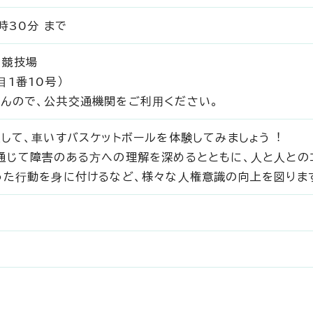
時30分 まで
1競技場
1番10号）
んので、公共交通機関をご利⽤ください。
通して、⾞いすバスケットボールを体験してみましょう︕
通じて障害のある⽅への理解を深めるとともに、⼈と⼈との
った⾏動を⾝に付けるなど、様々な⼈権意識の向上を図りま