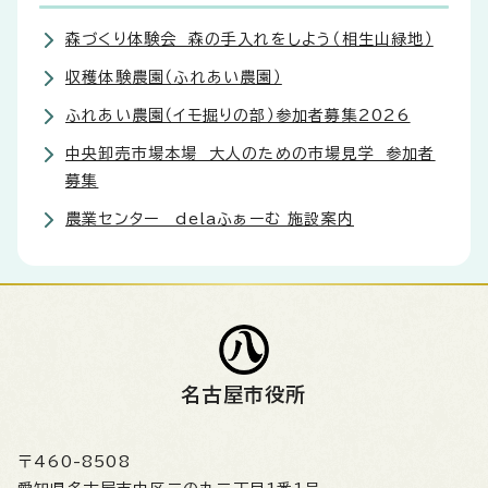
森づくり体験会 森の手入れをしよう（相生山緑地）
収穫体験農園（ふれあい農園）
ふれあい農園（イモ掘りの部）参加者募集2026
中央卸売市場本場 大人のための市場見学 参加者
募集
農業センター delaふぁーむ 施設案内
名古屋市役所
〒460-8508