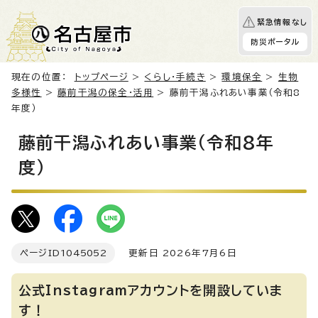
緊急情報なし
防災ポータル
現在の位置：
トップページ
>
くらし・手続き
>
環境保全
>
生物
多様性
>
藤前干潟の保全・活用
> 藤前干潟ふれあい事業（令和8
年度）
藤前干潟ふれあい事業（令和8年
度）
ページID
1045052
更新日 2026年7月6日
公式Instagramアカウントを開設していま
す！