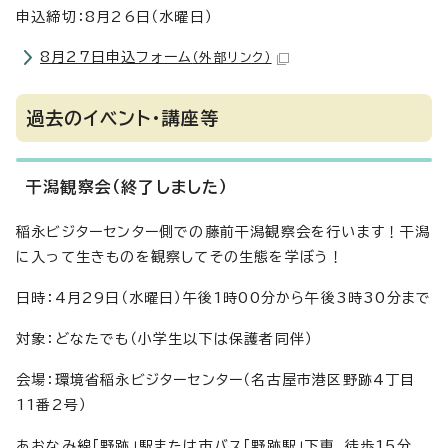
申込締切：8月26日（水曜日）
8月27日申込フォーム
（外部リンク）
過去のイベント・講座等
干潟観察会（終了しました）
稲永ビジターセンター側での藤前干潟観察会を行います！干潟
に入って生きものを観察してその生態を学ぼう！
日時：4月29日（水曜日）午後1時00分から午後3時30分まで
対象：どなたでも（小学生以下は保護者同伴）
会場：環境省稲永ビジターセンター（名古屋市港区野跡4丁目
11番2号）
あおなみ線「野跡」駅または市バス「野跡駅」下車、徒歩15分。