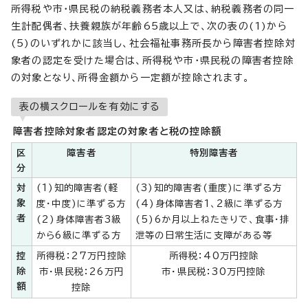
所得税や市・県民税の納税義務者本人又は、納税義務者の同一
生計配偶者、扶養親族が年齢65歳以上で、次の表の(1)から
(5)のいずれかに該当し、社会福祉事務所長から障害者控除対
象者の認定を受けた場合は、所得税や市・県民税の障害者控除
の対象となり、所得金額から一定額が控除されます。
表の横スクロールを有効にする
障害者控除対象者認定の対象者と税の控除額
区
障害者
特別障害者
分
対
(1)知的障害者(軽
(3)知的障害者(重度)に準ずる方
象
度・中度)に準ずる方
(4)身体障害者1、2級に準ずる方
者
(2)身体障害者3級
(5)6か月以上ねたきりで、食事・排
から6級に準ずる方
泄等の日常生活に支障がある等
控
所得税：27万円控除
所得税：40万円控除
除
市・県民税：26万円
市・県民税：30万円控除
額
控除