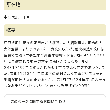
所在地
中区大須二丁目
概要
江戸初期に現在の羽島市から移転した大須観音は、明治の大
火と空襲によりその多くを二度焼失したが、耐火構造の文庫は
空襲でも残り古事記など貴重な書物を保管。昭和45（1970）
年に再建された現在の本堂は南向きであるが、昭和
24（1949）年に建立された仮本堂までは東向きであった。ま
た、文化11（1814）年に城下の寄付により工事が始まった五
重塔が明治大火前まであった。（第1回（平成24年度）名古屋ま
ちなみデザインセレクション まちなみデザイン20選）
このページに関する
お問い合わせ