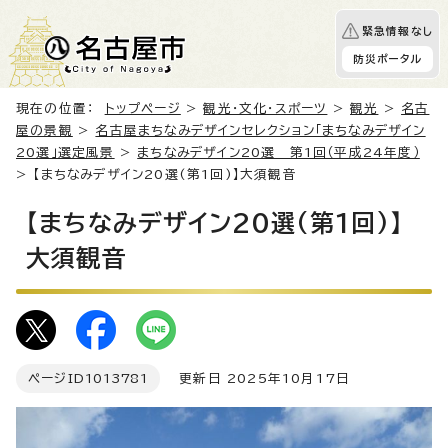
緊急情報なし
防災ポータル
現在の位置：
トップページ
>
観光・文化・スポーツ
>
観光
>
名古
屋の景観
>
名古屋まちなみデザインセレクション「まちなみデザイン
20選」選定風景
>
まちなみデザイン20選 第1回（平成24年度）
> 【まちなみデザイン20選(第1回)】大須観音
【まちなみデザイン20選(第1回)】
大須観音
ページID
1013781
更新日 2025年10月17日