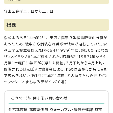
守山区森孝二丁目から三丁目
概要
桜並木のある14m道路は、東西に陸軍兵器補給廠守山分廠が
あったため、戦中から舗装され兵隊や戦車が通行していた。森
孝西学区設立を控えた昭和54（1979）年に、約300mにわた
りソメイヨシノ61本が植樹された。昭和62（1987）年から4
月第1土曜日に学区が桜祭りを開催。3月下旬から4月上旬に
設置されるぼんぼりは協賛金による。眺めは西からが特に良好
で夜もきれい。（第1回（平成24年度）名古屋まちなみデザイン
セレクション まちなみデザイン20選）
このページに関する
お問い合わせ
住宅都市局 都市計画部 ウォーカブル・景観推進課 都市