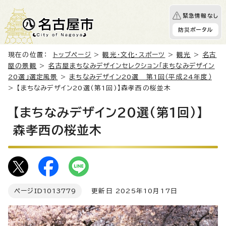
緊急情報なし
防災ポータル
現在の位置：
トップページ
>
観光・文化・スポーツ
>
観光
>
名古
屋の景観
>
名古屋まちなみデザインセレクション「まちなみデザイン
20選」選定風景
>
まちなみデザイン20選 第1回（平成24年度）
> 【まちなみデザイン20選(第1回)】森孝西の桜並木
【まちなみデザイン20選(第1回)】
森孝西の桜並木
ページID
1013779
更新日 2025年10月17日