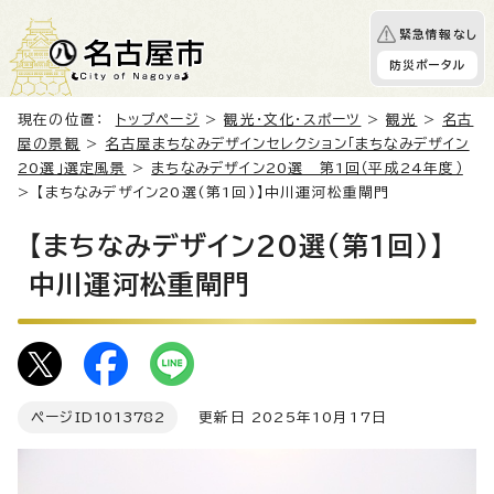
緊急情報なし
防災ポータル
現在の位置：
トップページ
>
観光・文化・スポーツ
>
観光
>
名古
屋の景観
>
名古屋まちなみデザインセレクション「まちなみデザイン
20選」選定風景
>
まちなみデザイン20選 第1回（平成24年度）
> 【まちなみデザイン20選(第1回)】中川運河松重閘門
【まちなみデザイン20選(第1回)】
中川運河松重閘門
ページID
1013782
更新日 2025年10月17日