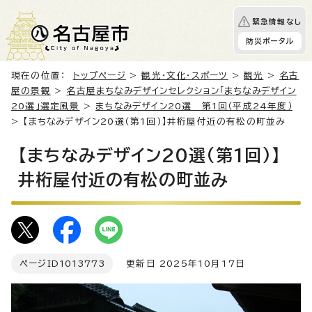
緊急情報なし
防災ポータル
現在の位置：
トップページ
>
観光・文化・スポーツ
>
観光
>
名古
屋の景観
>
名古屋まちなみデザインセレクション「まちなみデザイン
20選」選定風景
>
まちなみデザイン20選 第1回（平成24年度）
> 【まちなみデザイン20選(第1回)】井桁屋付近の有松の町並み
【まちなみデザイン20選(第1回)】
井桁屋付近の有松の町並み
ページID
1013773
更新日 2025年10月17日