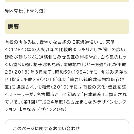
緑区有松（旧東海道）
概要
有松の町並みは、緩やかな曲線の旧東海道沿いに、天明
4（1784）年の大火以降の比較的ゆったりとした間口の広い
建物が建ち並ぶ。道路側にみせる瓦の屋根や庇、白や黒のしっ
くい塗りの壁、格子窓も見所。電線地中化と一方通行化が平成
25（2013）年3月完了。昭和59（1984）年に「町並み保存地
区」指定。平成28（2016）年に「重要伝統的建造物群保存地
区」に選定され、令和元（2019）年には有松の文化・伝統を語
るストーリーが、名古屋市として初めて「日本遺産」に認定され
ている。（第1回（平成24年度）名古屋まちなみデザインセレク
ション まちなみデザイン20選）
このページに関する
お問い合わせ