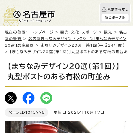
緊急情報なし
防災ポータル
現在の位置：
トップページ
>
観光・文化・スポーツ
>
観光
>
名古
屋の景観
>
名古屋まちなみデザインセレクション「まちなみデザイン
20選」選定風景
>
まちなみデザイン20選 第1回（平成24年度）
> 【まちなみデザイン20選(第1回)】丸型ポストのある有松の町並み
【まちなみデザイン20選(第1回)】
丸型ポストのある有松の町並み
ページID
1013775
更新日 2025年10月17日