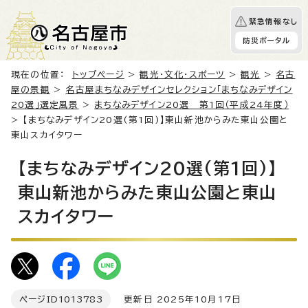
緊急情報なし
防災ポータル
現在の位置：
トップページ
>
観光・文化・スポーツ
>
観光
>
名古
屋の景観
>
名古屋まちなみデザインセレクション「まちなみデザイン
20選」選定風景
>
まちなみデザイン20選 第1回（平成24年度）
> 【まちなみデザイン20選(第1回)】東山新池からみた東山公園と
東山スカイタワー
【まちなみデザイン20選(第1回)】
東山新池からみた東山公園と東山
スカイタワー
ページID
1013783
更新日 2025年10月17日