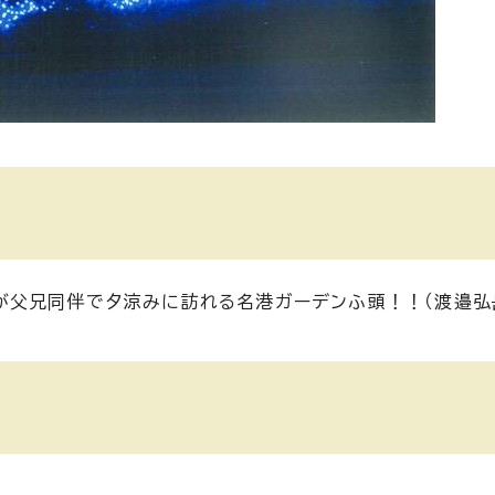
が父兄同伴で夕涼みに訪れる名港ガーデンふ頭！！（渡邉弘