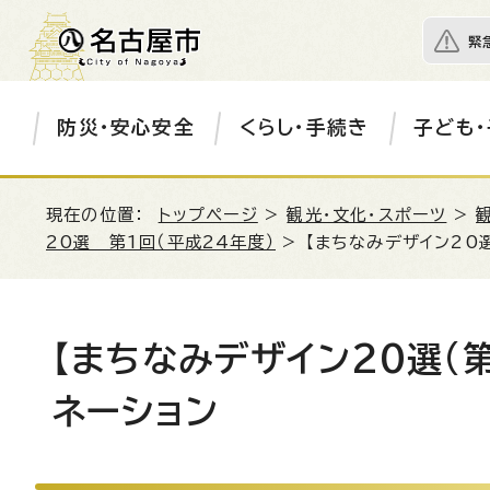
緊
防災・安心安全
くらし・手続き
子ども・
現在の位置：
トップページ
>
観光・文化・スポーツ
>
20選 第1回（平成24年度）
> 【まちなみデザイン20
【まちなみデザイン20選(
ネーション