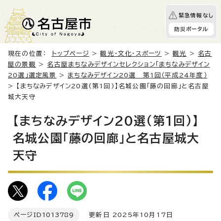
緊急情報なし
防災ポータル
現在の位置：
トップページ
>
観光・文化・スポーツ
>
観光
>
名古
屋の景観
>
名古屋まちなみデザインセレクション「まちなみデザイン
20選」選定風景
>
まちなみデザイン20選 第1回（平成24年度）
> 【まちなみデザイン20選(第1回)】名城公園「藤の回廊」と名古屋
城大天守
【まちなみデザイン20選(第1回)】
名城公園「藤の回廊」と名古屋城大
天守
ページID
1013789
更新日 2025年10月17日