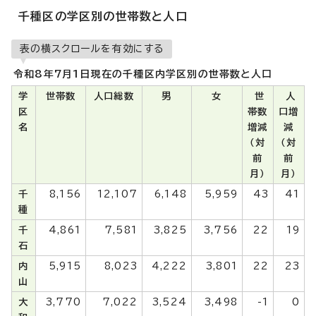
千種区の学区別の世帯数と人口
表の横スクロールを有効にする
令和8年7月1日現在の千種区内学区別の世帯数と人口
学
世帯数
人口総数
男
女
世
人
区
帯数
口増
名
増減
減
（対
（対
前
前
月）
月）
千
8,156
12,107
6,148
5,959
43
41
種
千
4,861
7,581
3,825
3,756
22
19
石
内
5,915
8,023
4,222
3,801
22
23
山
大
3,770
7,022
3,524
3,498
-1
0