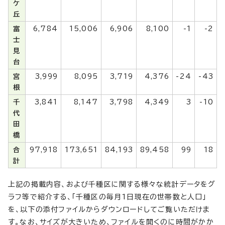
ケ
丘
富
6,784
15,006
6,906
8,100
-1
-2
士
見
台
宮
3,999
8,095
3,719
4,376
-24
-43
根
千
3,841
8,147
3,798
4,349
3
-10
代
田
橋
合
97,918
173,651
84,193
89,458
99
18
計
上記の掲載内容、および千種区に関する様々な統計データをグ
ラフ等で紹介する、「千種区の毎月1日現在の世帯数と人口」
を、以下の添付ファイルからダウンロードしてご覧いただけま
す。なお、サイズが大きいため、ファイルを開くのに時間がかか