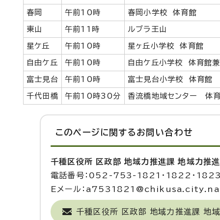
春岡
午前10時
春岡小学校 体育館
東山
午前11時
ルブラ王山
星ケ丘
午前10時
星ヶ丘小学校 体育館
自由ケ丘
午前10時
自由ケ丘小学校 体育館
富士見台
午前10時
富士見台小学校 体育館
千代田橋
午前10時30分
香流橋地域センター 体
このページに関する
お問い合わせ
千種区役所 区政部 地域力推進課 地域力推
電話番号：052-753-1821・1822・182
Eメール：a7531821@chikusa.city.nag
千種区役所 区政部 地域力推進課 地