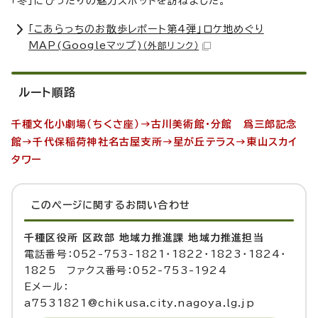
「冬」にぴったりの魅力スポットを訪ねました。
「こあらっちのお散歩レポート第4弾」ロケ地めぐり
MAP(Googleマップ)
（外部リンク）
ルート順路
千種文化小劇場（ちくさ座）→古川美術館・分館 爲三郎記念
館→千代保稲荷神社名古屋支所→星が丘テラス→東山スカイ
タワー
このページに関する
お問い合わせ
千種区役所 区政部 地域力推進課 地域力推進担当
電話番号：052-753-1821・1822・1823・1824・
1825 ファクス番号：052-753-1924
Eメール：
a7531821@chikusa.city.nagoya.lg.jp