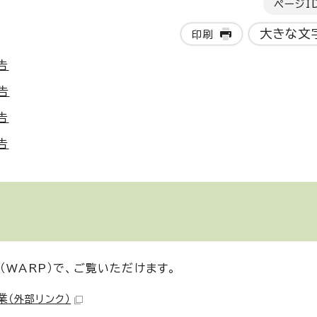
ページI
大きな文
印刷
告
告
告
告
（WARP）で、ご覧いただけます。
業
（外部リンク）