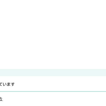
ています
告