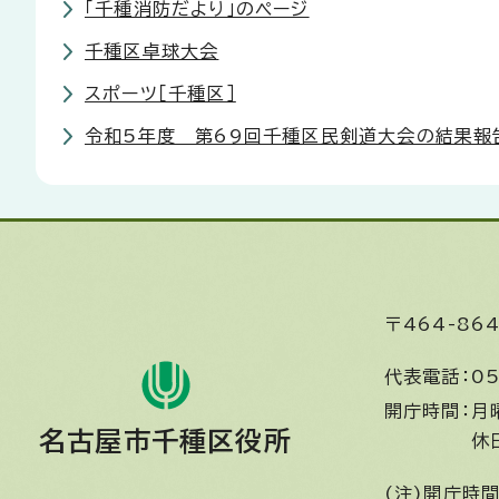
「千種消防だより」のページ
千種区卓球大会
スポーツ［千種区］
令和5年度 第69回千種区民剣道大会の結果報
〒464-8
代表電話：
05
開庁時間：
月
名古屋市千種区役所
休
(注)開庁時