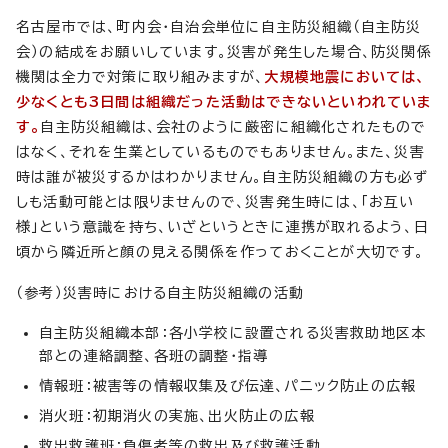
名古屋市では、町内会・自治会単位に自主防災組織（自主防災
会）の結成をお願いしています。災害が発生した場合、防災関係
機関は全力で対策に取り組みますが、
大規模地震においては、
少なくとも3日間は組織だった活動はできないといわれていま
す。
自主防災組織は、会社のように厳密に組織化されたもので
はなく、それを生業としているものでもありません。また、災害
時は誰が被災するかはわかりません。自主防災組織の方も必ず
しも活動可能とは限りませんので、災害発生時には、「お互い
様」という意識を持ち、いざというときに連携が取れるよう、日
頃から隣近所と顔の見える関係を作っておくことが大切です。
（参考）災害時における自主防災組織の活動
自主防災組織本部：各小学校に設置される災害救助地区本
部との連絡調整、各班の調整・指導
情報班：被害等の情報収集及び伝達、パニック防止の広報
消火班：初期消火の実施、出火防止の広報
救出救護班：負傷者等の救出及び救護活動