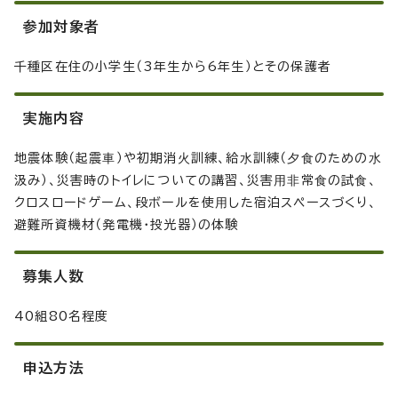
参加対象者
千種区在住の小学生（3年生から6年生）とその保護者
実施内容
地震体験（起震⾞）や初期消⽕訓練、給⽔訓練（⼣⾷のための⽔
汲み）、災害時のトイレについての講習、災害⽤⾮常⾷の試⾷、
クロスロードゲーム、段ボールを使⽤した宿泊スペースづくり、
避難所資機材（発電機・投光器）の体験
募集人数
40組80名程度
申込方法