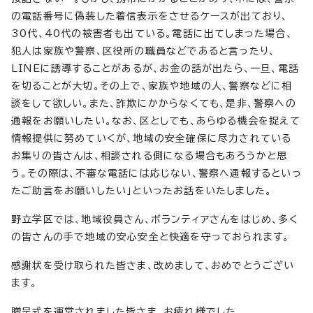
の電話番号に偽装した着信表示をさせるケースが出ており、
30代、40代の被害者も出ている。電話に出てしまった場合、
犯人は家族や警察、区役所の職員などであると言ったり、
LINEに誘導することがあるが、お金の話が出たら、一旦、電話
を切ることが大切。その上で、家族や地域の人、警察などに相
談をして欲しい。また、詐欺にかからなくても、是非、警察への
通報をお願いしたい。なお、区としても、あらゆる機会を捉えて
情報提供に努めていくが、地域の安全確保に尽力されている
お集りの皆さんは、相談される側になる場合もあろうかと思
う。その際は、不審な電話には応じない、警察へ通報するといっ
たご助言をお願いしたい」といったお話をいたしました。
野立学区では、地域役員さん、ボランティアさんをはじめ、多く
の皆さんの手で地域の安心安全と快適を守っておられます。
感謝状を受け取られた皆さま、改めまして、おめでとうござい
ます。
贈呈式を運営されました皆さま、お疲れ様でした。