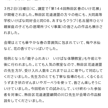
3月2日（日曜日）に、講堂で「第144回熱田区春のいけ花展」
が開催されました。熱田区花道連盟の方々の他にも、大同高等
学校いけばな同好会と同OB、あすなろクラブ（名古屋市ひとり
親家庭の子どもの居場所づくり事業）の皆さんの作品も展示さ
れました。
会場はとても華やかな春の雰囲気に包まれていて、梅や水仙
など、花の香りでいっぱいでした。
恒例となった「親子ふれあい いけばな体験教室」も午前と午
後に行われました。とても人気の教室なので、熱田区花道連盟
の先生方が、受け入れ人数をこれまで以上に増やして対応して
くださいました。先生方のとても丁寧な指導のもと、くるくると
うずまき状のぜんまいやガーベラを使って、皆さん楽しそうに
いけていました。今回初めての試みとして、いけ終わった参加
者を対象に、熱田区花道連盟顧問の川口先生が会場の作品解
説をしてくださいました。