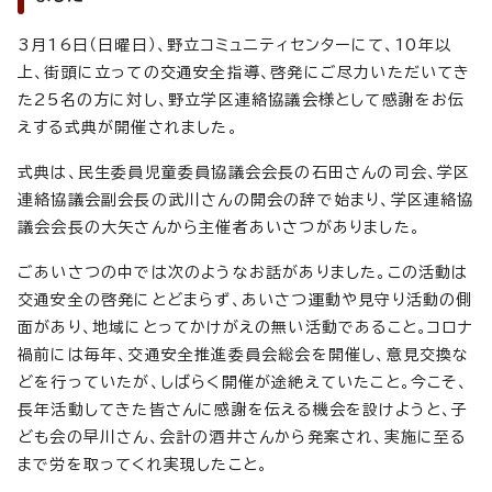
3月16日（日曜日）、野立コミュニティセンターにて、10年以
上、街頭に立っての交通安全指導、啓発にご尽力いただいてき
た25名の方に対し、野立学区連絡協議会様として感謝をお伝
えする式典が開催されました。
式典は、民生委員児童委員協議会会長の石田さんの司会、学区
連絡協議会副会長の武川さんの開会の辞で始まり、学区連絡協
議会会長の大矢さんから主催者あいさつがありました。
ごあいさつの中では次のようなお話がありました。この活動は
交通安全の啓発にとどまらず、あいさつ運動や見守り活動の側
面があり、地域にとってかけがえの無い活動であること。コロナ
禍前には毎年、交通安全推進委員会総会を開催し、意見交換な
どを行っていたが、しばらく開催が途絶えていたこと。今こそ、
長年活動してきた皆さんに感謝を伝える機会を設けようと、子
ども会の早川さん、会計の酒井さんから発案され、実施に至る
まで労を取ってくれ実現したこと。