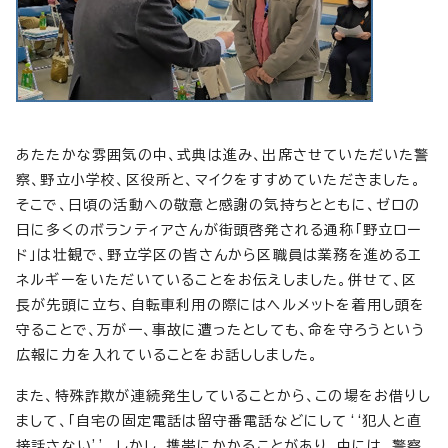
あたたかな雰囲気の中、式典は進み、出席させていただいた警
察、野立小学校、区役所と、マイクをすすめていただきました。
そこで、日頃の活動への敬意と感謝の気持ちとともに、ゼロの
日に多くのボランティアさんが街頭啓発される通称「野立ロー
ド」は壮観で、野立学区の皆さんから区職員は業務を進めるエ
ネルギーをいただいていることをお伝えしました。併せて、区
長が先頭に立ち、自転車利用の際にはヘルメットを着用し頭を
守ることで、万が一、事故に遭ったとしても、命を守ろうという
広報に力を入れていることをお話ししました。
また、特殊詐欺が連続発生していることから、この場をお借りし
まして、「自宅の固定電話は留守番電話などにして‘‘犯人と直
接話さない’’。しかし、携帯にかかることがあり、中には、警察