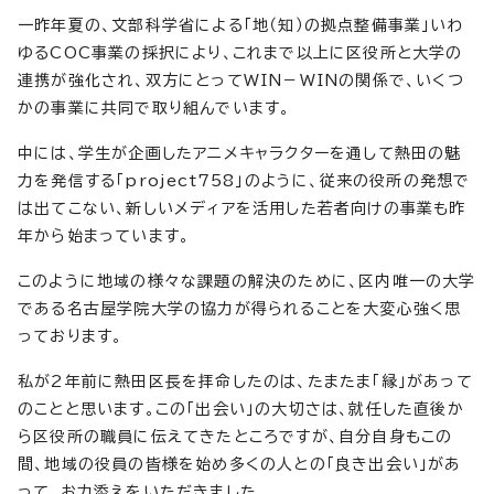
一昨年夏の、文部科学省による「地（知）の拠点整備事業」いわ
ゆるCOC事業の採択により、これまで以上に区役所と大学の
連携が強化され、双方にとってWIN－WINの関係で、いくつ
かの事業に共同で取り組んでいます。
中には、学生が企画したアニメキャラクターを通して熱田の魅
力を発信する「project758」のように、従来の役所の発想で
は出てこない、新しいメディアを活用した若者向けの事業も昨
年から始まっています。
このように地域の様々な課題の解決のために、区内唯一の大学
である名古屋学院大学の協力が得られることを大変心強く思
っております。
私が2年前に熱田区長を拝命したのは、たまたま「縁」があって
のことと思います。この「出会い」の大切さは、就任した直後か
ら区役所の職員に伝えてきたところですが、自分自身もこの
間、地域の役員の皆様を始め多くの人との「良き出会い」があ
って、お力添えをいただきました。