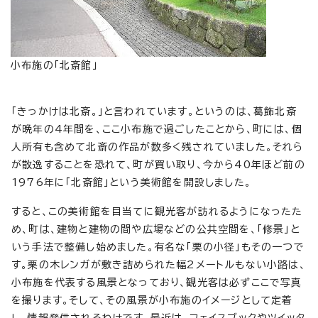
小布施の「北斎館」
「きっかけは北斎。」と言われています。というのは、葛飾北斎
が晩年の4年間を、ここ小布施で過ごしたことから、町には、個
人所有も含めて北斎の作品が数多く残されていました。それら
が散逸することを恐れて、町が買い取り、今から40年ほど前の
1976年に「北斎館」という美術館を開設しました。
すると、この美術館を目当てに観光客が訪れるようになったた
め、町は、建物と建物の間や広場などの公共空間を、「修景」と
いう手法で整備し始めました。有名な「栗の小径」もその一つで
す。栗の木レンガが敷き詰められた幅2メートルもない小路は、
小布施を代表する風景となっており、観光客は必ずここで写真
を撮ります。そして、その風景が小布施のイメージとして定着