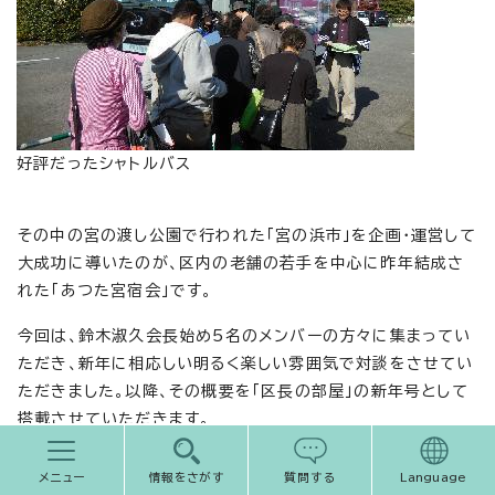
好評だったシャトルバス
その中の宮の渡し公園で行われた「宮の浜市」を企画・運営して
大成功に導いたのが、区内の老舗の若手を中心に昨年結成さ
れた「あつた宮宿会」です。
今回は、鈴木淑久会長始め5名のメンバーの方々に集まってい
ただき、新年に相応しい明るく楽しい雰囲気で対談をさせてい
ただきました。以降、その概要を「区長の部屋」の新年号として
搭載させていただきます。
メニュー
情報をさがす
質問する
Language
「あつた宮宿会」の皆さんとの新春対談