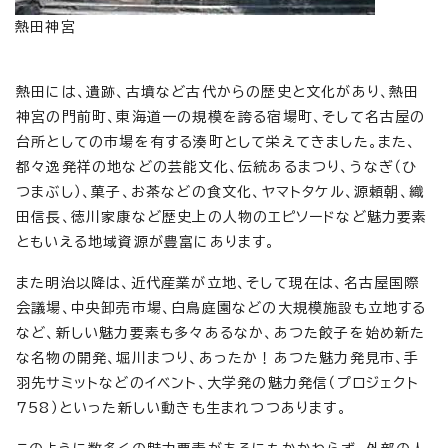
熱田神宮
熱田には、遺跡、古墳など古代からの歴史と文化があり、熱田
神宮の門前町、東海道一の規模を誇る宿場町、そして名古屋の
台所としての市場を有する湊町として栄えてきました。また、
都々逸発祥の地などの芸能文化、伝統あるまつり、うなぎ（ひ
つまぶし）、菓子、お茶などの食文化、ヤマトタケル、源頼朝、織
田信長、徳川家康など歴史上の人物のエピソードなど魅力要素
ともいえる地域資源が豊富にあります。
また明治以降は、近代産業が立地、そして現在は、名古屋国際
会議場、中央卸売市場、白鳥庭園などの大規模施設も立地する
など、新しい魅力要素も多々あるなか、あつた餃子を始め新た
な名物の開発、堀川まつり、あったか！あつた魅力発見市、手
羽先サミットなどのイベント、大学発の魅力発信（プロジェクト
758）といった新しい動きも生まれつつあります。