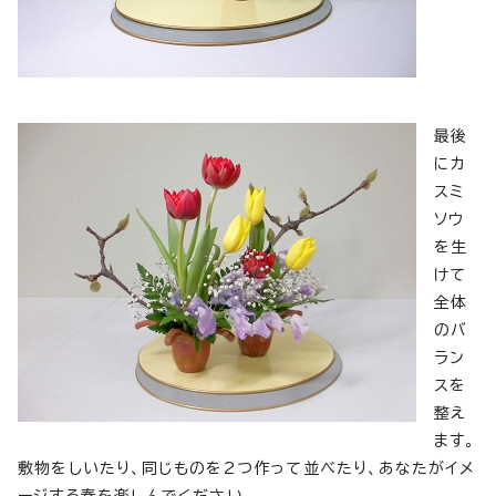
最後
にカ
スミ
ソウ
を生
けて
全体
のバ
ラン
スを
整え
ます。
敷物をしいたり、同じものを2つ作って並べたり、あなたがイメ