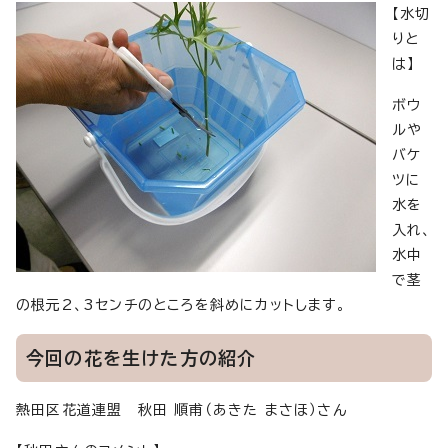
【水切
りと
は】
ボウ
ルや
バケ
ツに
水を
入れ、
水中
で茎
の根元2、3センチのところを斜めにカットします。
今回の花を生けた方の紹介
熱田区花道連盟 秋田 順甫（あきた まさほ）さん