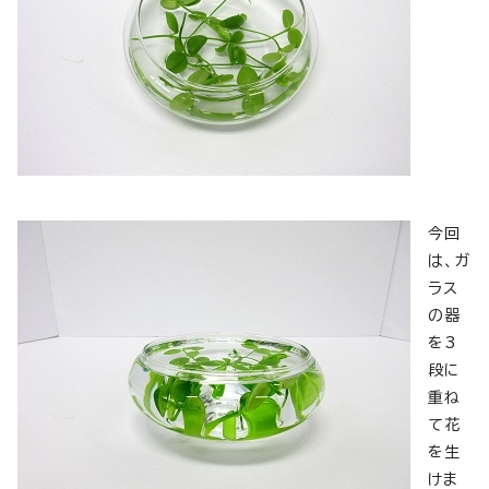
今回
は、ガ
ラス
の器
を3
段に
重ね
て花
を生
けま