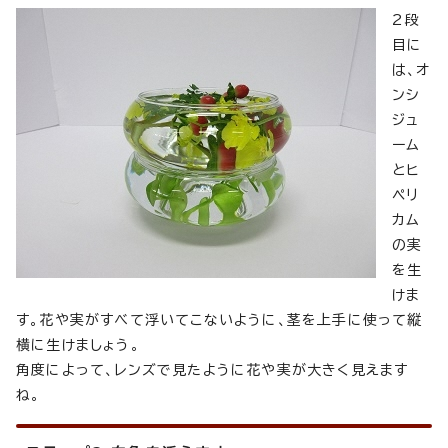
2段
目に
は、オ
ンシ
ジュ
ーム
とヒ
ペリ
カム
の実
を生
けま
す。花や実がすべて浮いてこないように、茎を上手に使って縦
横に生けましょう。
角度によって、レンズで見たように花や実が大きく見えます
ね。