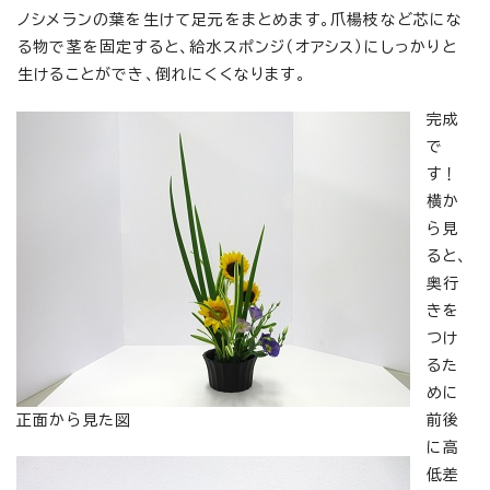
ノシメランの葉を生けて足元をまとめます。爪楊枝など芯にな
る物で茎を固定すると、給水スポンジ（オアシス）にしっかりと
生けることができ、倒れにくくなります。
完成
で
す！
横か
ら見
ると、
奥行
きを
つけ
るた
めに
正面から見た図
前後
に高
低差