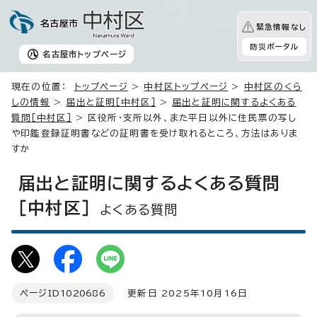
緊急情報なし
防災ポータル
名古屋市
トップページ
現在の位置：
トップページ
>
中村区トップページ
>
中村区のくら
しの情報
>
届出と証明［中村区］
>
届出と証明に関するよくある
質問［中村区］
> 区役所・支所以外、また平日以外に住民票の写し
や印鑑登録証明書などの証明書を受け取れるところ、方法はありま
すか
届出と証明に関するよくある質問
［中村区］
よくある質問
ページID
1020686
更新日 2025年10月16日