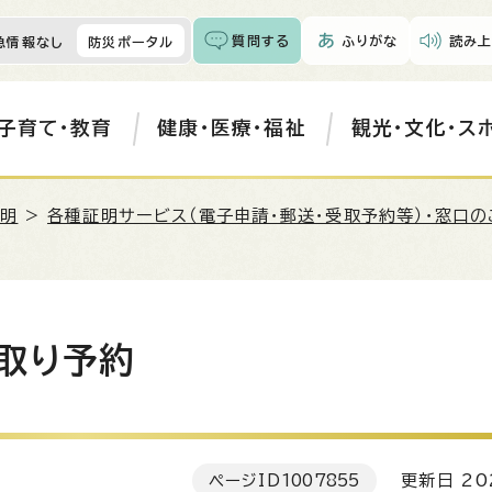
質問する
ふりがな
読み上
急情報なし
防災ポータル
子育て・教育
健康・医療・福祉
観光・文化・ス
証明
>
各種証明サービス（電子申請・郵送・受取予約等）・窓口
取り予約
ページID
1007855
更新日 20