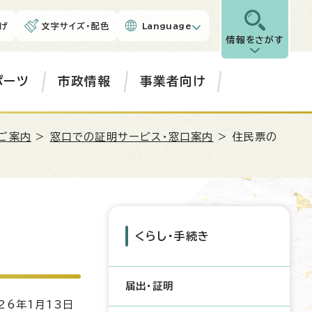
げ
文字サイズ・配色
Language
情報をさがす
ポーツ
市政情報
事業者向け
のご案内
>
窓口での証明サービス・窓口案内
> 住民票の
くらし・手続き
届出・証明
26年1月13日