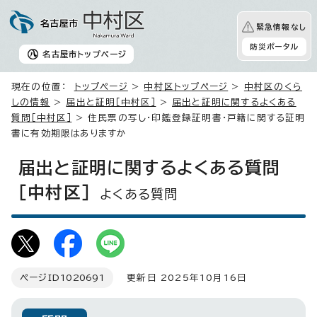
緊急情報なし
防災ポータル
名古屋市
トップページ
現在の位置：
トップページ
>
中村区トップページ
>
中村区のくら
しの情報
>
届出と証明［中村区］
>
届出と証明に関するよくある
質問［中村区］
> 住民票の写し・印鑑登録証明書・戸籍に関する証明
書に有効期限はありますか
届出と証明に関するよくある質問
［中村区］
よくある質問
ページID
1020691
更新日 2025年10月16日