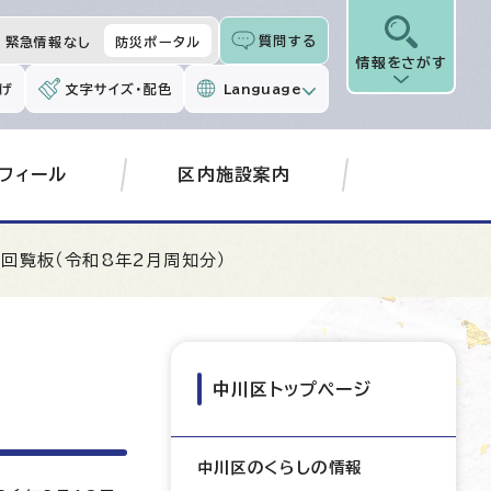
質問する
緊急情報なし
防災ポータル
情報をさがす
げ
文字サイズ・配色
Language
フィール
区内施設案内
子回覧板（令和8年2月周知分）
中川区トップページ
中川区のくらしの情報