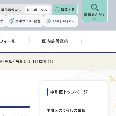
質問する
緊急情報なし
防災ポータル
情報をさがす
げ
文字サイズ・配色
Language
フィール
区内施設案内
子回覧板（令和5年4月周知分）
中川区トップページ
中川区のくらしの情報