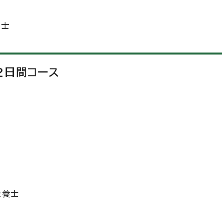
養士
2日間コース
栄養士