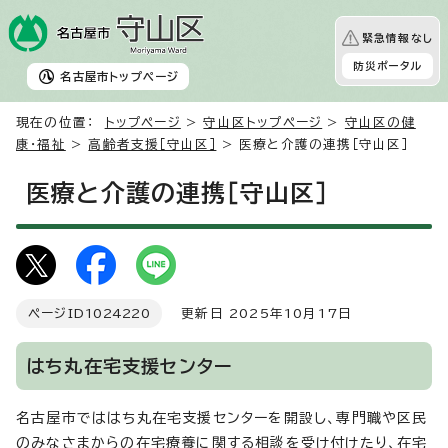
緊急情報なし
防災ポータル
名古屋市
トップページ
現在の位置：
トップページ
>
守山区トップページ
>
守山区の健
康・福祉
>
高齢者支援［守山区］
> 医療と介護の連携［守山区］
医療と介護の連携［守山区］
ページID
1024220
更新日 2025年10月17日
はち丸在宅支援センター
名古屋市でははち丸在宅支援センターを開設し、専門職や区民
のみなさまからの在宅療養に関する相談を受け付けたり、在宅