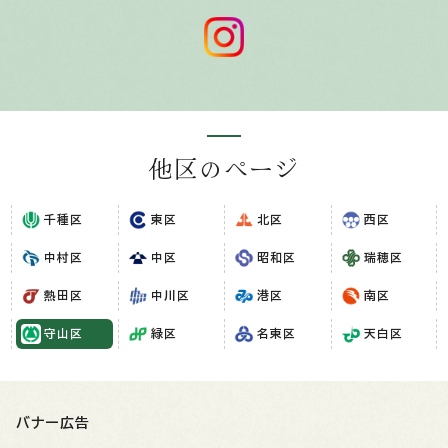
他区のページ
千種区
東区
北区
西区
中村区
中区
昭和区
瑞穂区
熱田区
中川区
港区
南区
守山区
緑区
名東区
天白区
バナー広告