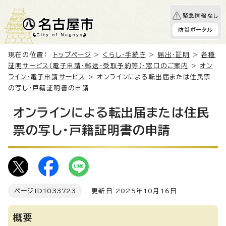
緊急情報なし
防災ポータル
現在の位置：
トップページ
>
くらし・手続き
>
届出・証明
>
各種
証明サービス（電子申請・郵送・受取予約等）・窓口のご案内
>
オン
ライン・電子申請サービス
> オンラインによる転出届または住民票
の写し・戸籍証明書の申請
オンラインによる転出届または住民
票の写し・戸籍証明書の申請
ページID
1033723
更新日 2025年10月16日
概要