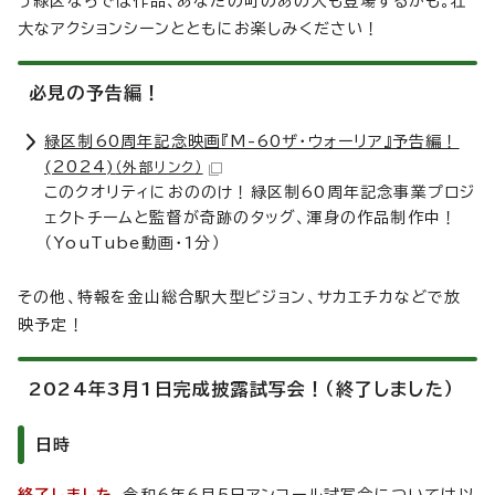
う緑区ならでは作品、あなたの町のあの人も登場するかも。壮
大なアクションシーンとともにお楽しみください！
必見の予告編！
緑区制60周年記念映画『M-60ザ・ウォーリア』予告編！
(2024)
（外部リンク）
このクオリティにおののけ！緑区制60周年記念事業プロジ
ェクトチームと監督が奇跡のタッグ、渾身の作品制作中！
（YouTube動画・1分）
その他、特報を金山総合駅大型ビジョン、サカエチカなどで放
映予定！
2024年3月1日完成披露試写会！（終了しました）
日時