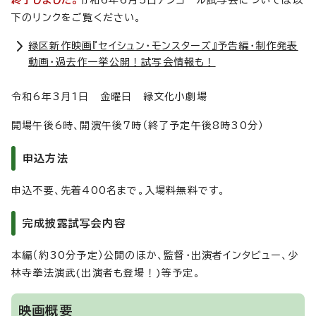
終了しました。
令和6年6月5日アンコール試写会については以
下のリンクをご覧ください。
緑区新作映画『セイシュン・モンスターズ』予告編・制作発表
動画・過去作一挙公開！試写会情報も！
令和6年3月1日 金曜日 緑文化小劇場
開場午後6時、開演午後7時（終了予定午後8時30分）
申込方法
申込不要、先着400名まで。入場料無料です。
完成披露試写会内容
本編（約30分予定）公開のほか、監督・出演者インタビュー、少
林寺拳法演武(出演者も登場！)等予定。
映画概要