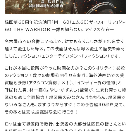
緑区制60周年記念映画「M－60（エム60）ザ・ウォーリア」M-
60 THE WARRIOR ー誰も知らない、アイツの存在ー
名古屋市への合併に至るまで、対立もありましたがそれを乗り
越えて誕生した緑区。この映画はそんな緑区誕生の歴史を素材
にした、アクション・エンターテインメント（フィクション）です。
これが本当に役所が作った映画なのか？このクオリティ！必殺
のアクション！数々の劇場公開作品を制作、海外映画祭での受
賞歴も多数（アクション賞総ナメ！）、「インディー界の怪物」と
呼ばれた男、林一嘉(はやし・かずよし)監督が、生まれ育った緑
区のために全面協力！緑区民のみなさんはもちろん、緑区民で
ないみなさんも、まずは今からすぐ！この予告編30秒を見て、
そのあとは完成披露試写会に行こう！
ロケは全て緑区内で敢行、出演者の大部分は区民の皆さんとい