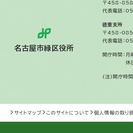
〒458-8
代表電話：05
徳重支所
〒458-0
代表電話：05
名古屋市緑区役所
開庁時間：
月
休
(注)開庁時
サイトマップ
このサイトについて
個人情報の取り