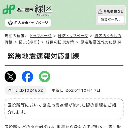
緊急情報なし
防災ポータル
名古屋市
トップページ
現在の位置：
トップページ
>
緑区トップページ
>
緑区のくらしの
情報
>
防災［緑区］
>
緑区の防災対策
> 緊急地震速報対応訓練
緊急地震速報対応訓練
ページID
1024652
更新日 2025年10月17日
区役所等において緊急地震速報が流れた際の訓練をご紹
介します。
区役所などの来庁者の方に地震から身を守る行動を一斉に取