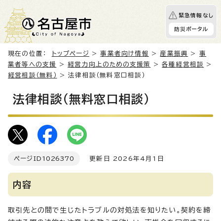
緊急情報なし
防災ポータル
現在の位置：
トップページ
>
事業者向け情報
>
産業振興
>
事
業者等への支援
>
経営力向上のための支援策
>
各種経営相談
>
経営相談（無料）
> 法律相談（無料窓口相談）
法律相談（無料窓口相談）
ページID
1026370
更新日 2026年4月1日
内容
取引先との間で生じたトラブルの対処法を知りたい。契約を締