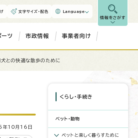
げ
文字サイズ・配色
Language
情報をさがす
ポーツ
市政情報
事業者向け
飼犬との快適な散歩のために
くらし・手続き
ペット・動物
5年10月16日
ペットと楽しく暮らすために