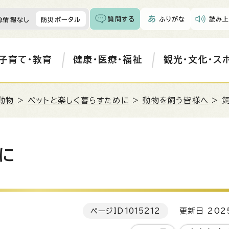
質問する
ふりがな
読み上
急情報なし
防災ポータル
子育て・教育
健康・医療・福祉
観光・文化・ス
動物
>
ペットと楽しく暮らすために
>
動物を飼う皆様へ
> 
に
ページID
1015212
更新日 202