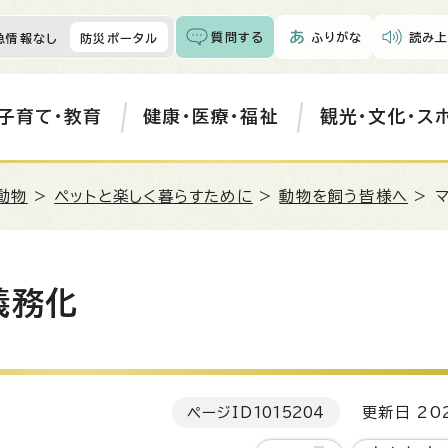
質問する
ふりがな
読み上
急情報なし
防災ポータル
子育て・教育
健康・医療・福祉
観光・文化・ス
動物
>
ペットと楽しく暮らすために
>
動物を飼う皆様へ
> 
義務化
ページID
1015204
更新日 202