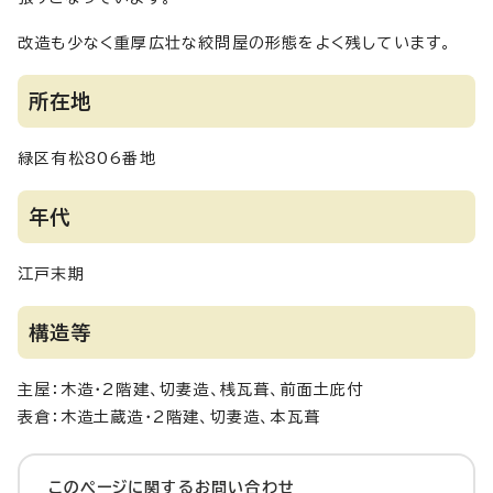
改造も少なく重厚広壮な絞問屋の形態をよく残しています。
所在地
緑区有松806番地
年代
江戸末期
構造等
主屋：木造・2階建、切妻造、桟瓦葺、前面土庇付
表倉：木造土蔵造・2階建、切妻造、本瓦葺
このページに関する
お問い合わせ