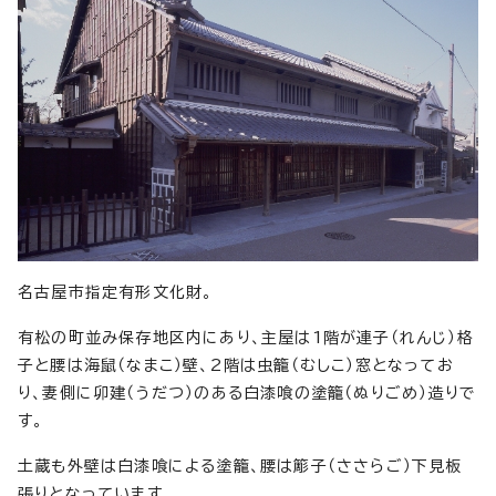
名古屋市指定有形文化財。
有松の町並み保存地区内にあり、主屋は1階が連子（れんじ）格
子と腰は海鼠（なまこ）壁、2階は虫籠（むしこ）窓となってお
り、妻側に卯建（うだつ）のある白漆喰の塗籠（ぬりごめ）造りで
す。
土蔵も外壁は白漆喰による塗籠、腰は簓子（ささらご）下見板
張りとなっています。