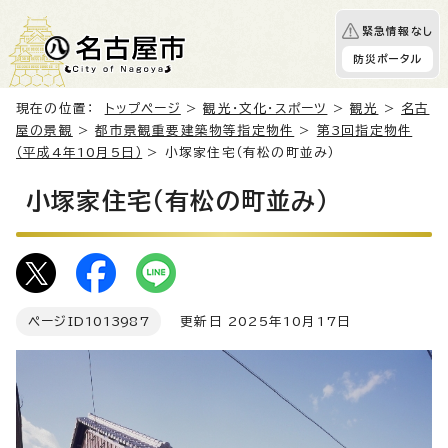
緊急情報なし
防災ポータル
現在の位置：
トップページ
>
観光・文化・スポーツ
>
観光
>
名古
屋の景観
>
都市景観重要建築物等指定物件
>
第3回指定物件
（平成4年10月5日）
> 小塚家住宅（有松の町並み）
小塚家住宅（有松の町並み）
ページID
1013987
更新日 2025年10月17日