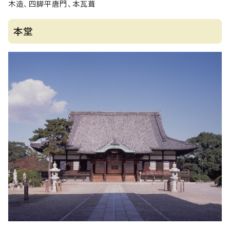
木造、四脚平唐門、本瓦葺
本堂