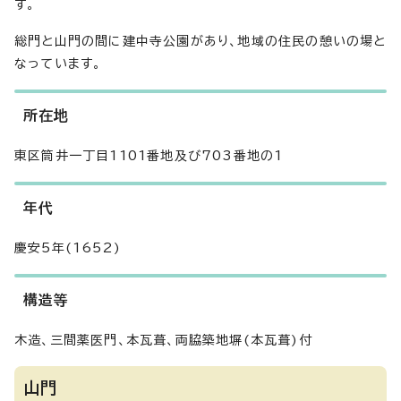
す。
総門と山門の間に建中寺公園があり、地域の住民の憩いの場と
なっています。
所在地
東区筒井一丁目1101番地及び703番地の1
年代
慶安5年(1652)
構造等
木造、三間薬医門、本瓦葺、両脇築地塀(本瓦葺)付
山門