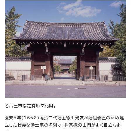
名古屋市指定有形文化財。
慶安5年(1652)尾張二代藩主徳川光友が藩祖義直のため建
立した壮麗な浄土宗の名刹で、禅宗様の山門がよく目立ちま