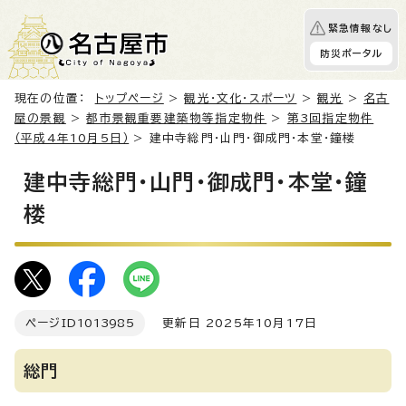
緊急情報なし
防災ポータル
現在の位置：
トップページ
>
観光・文化・スポーツ
>
観光
>
名古
屋の景観
>
都市景観重要建築物等指定物件
>
第3回指定物件
（平成4年10月5日）
> 建中寺総門・山門・御成門・本堂・鐘楼
建中寺総門・山門・御成門・本堂・鐘
楼
ページID
1013985
更新日 2025年10月17日
総門