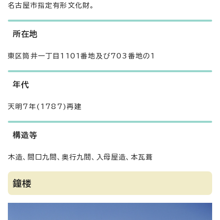
名古屋市指定有形文化財。
所在地
東区筒井一丁目1101番地及び703番地の1
年代
天明7年(1787)再建
構造等
木造、間口九間、奥行九間、入母屋造、本瓦葺
鐘楼