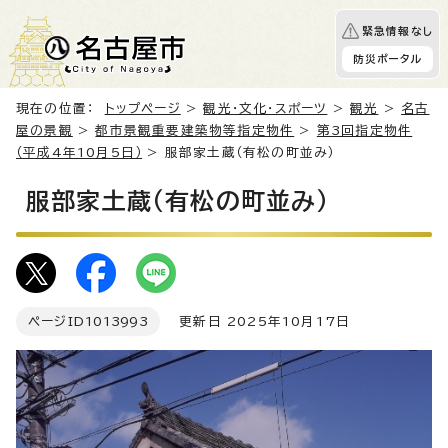
緊急情報なし
防災ポータル
現在の位置：
トップページ
>
観光・文化・スポーツ
>
観光
>
名古
屋の景観
>
都市景観重要建築物等指定物件
>
第3回指定物件
（平成4年10月5日）
> 服部家土蔵（有松の町並み）
服部家土蔵（有松の町並み）
ページID
1013993
更新日 2025年10月17日