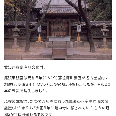
愛知県指定有形文化財。
尾張東照宮は元和5年（1619）藩祖徳川義直が名古屋城内に
創建し、明治8年（1875）に現在地に移転しましたが、昭和20
年の戦災で消失しました。
現在の本殿は、かつて万松寺にあった義直の正室高原院の御
霊屋（おたまや）が大正3年に建中寺に移されていたものを昭
和29年に移築したものです。