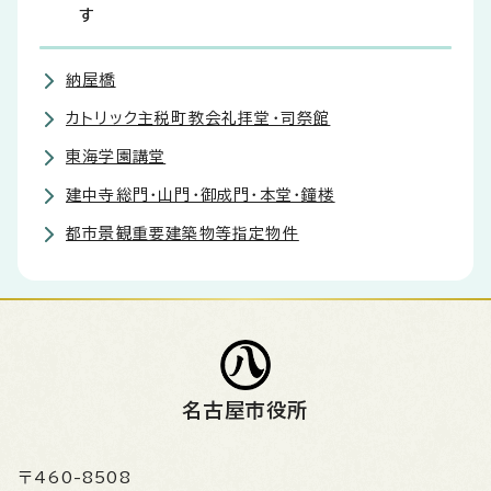
す
納屋橋
カトリック主税町教会礼拝堂・司祭館
東海学園講堂
建中寺総門・山門・御成門・本堂・鐘楼
都市景観重要建築物等指定物件
名古屋市役所
〒460-8508