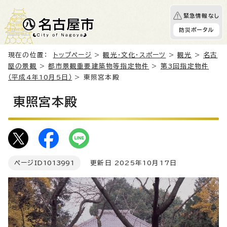
緊急情報なし
防災ポータル
現在の位置：
トップページ
>
観光・文化・スポーツ
>
観光
>
名古
屋の景観
>
都市景観重要建築物等指定物件
>
第3回指定物件
（平成4年10月5日）
> 東照宮本殿
東照宮本殿
ページID
1013991
更新日 2025年10月17日