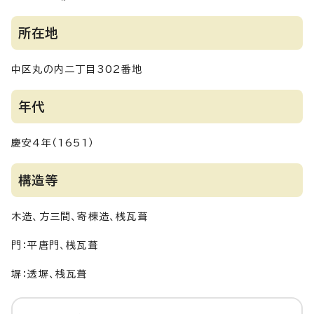
所在地
中区丸の内二丁目302番地
年代
慶安4年（1651）
構造等
木造、方三間、寄棟造、桟瓦葺
門：平唐門、桟瓦葺
塀：透塀、桟瓦葺