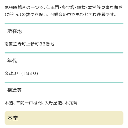
尾張四観音の一つで、仁王門・多宝塔・鐘楼・本堂等見事な伽藍
(がらん)の数々を配し、四観音の中でもひときわ荘厳です。
所在地
南区笠寺町上新町83番地
年代
文政3年(1820)
構造等
木造、三間一戸楼門、入母屋造、本瓦葺
本堂