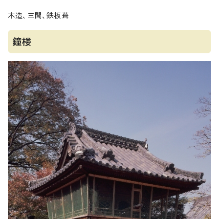
木造、三間、鉄板葺
鐘楼