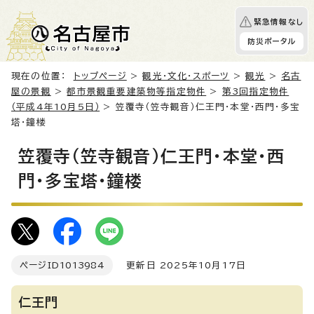
緊急情報なし
防災ポータル
現在の位置：
トップページ
>
観光・文化・スポーツ
>
観光
>
名古
屋の景観
>
都市景観重要建築物等指定物件
>
第3回指定物件
（平成4年10月5日）
> 笠覆寺（笠寺観音）仁王門・本堂・西門・多宝
塔・鐘楼
笠覆寺（笠寺観音）仁王門・本堂・西
門・多宝塔・鐘楼
ページID
1013984
更新日 2025年10月17日
仁王門