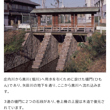
庄内川から黒川(堀川)へ用水を引くために設けた樋門(ひも
ん)であり、矢田川の地下を通り、ここから黒川へ流れ込みま
す。
3連の樋門に2つの石段があり、巻上機の上屋は木造で復元さ
れています。