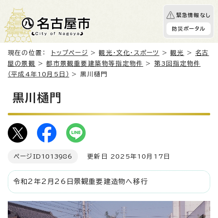
緊急情報なし
防災ポータル
現在の位置：
トップページ
>
観光・文化・スポーツ
>
観光
>
名古
屋の景観
>
都市景観重要建築物等指定物件
>
第3回指定物件
（平成4年10月5日）
> 黒川樋門
黒川樋門
ページID
1013986
更新日 2025年10月17日
令和2年2月26日景観重要建造物へ移行