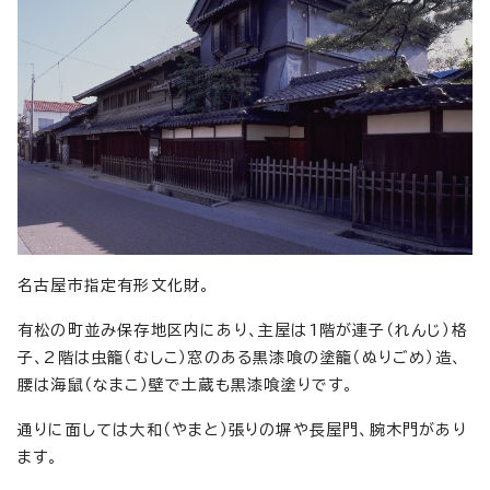
名古屋市指定有形文化財。
有松の町並み保存地区内にあり、主屋は1階が連子（れんじ）格
子、2階は虫籠（むしこ）窓のある黒漆喰の塗籠（ぬりごめ）造、
腰は海鼠（なまこ）壁で土蔵も黒漆喰塗りです。
通りに面しては大和（やまと）張りの塀や長屋門、腕木門があり
ます。