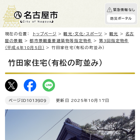
緊急情報なし
防災ポータル
現在の位置：
トップページ
>
観光・文化・スポーツ
>
観光
>
名古
屋の景観
>
都市景観重要建築物等指定物件
>
第3回指定物件
（平成4年10月5日）
> 竹田家住宅（有松の町並み）
竹田家住宅（有松の町並み）
ページID
1013989
更新日 2025年10月17日