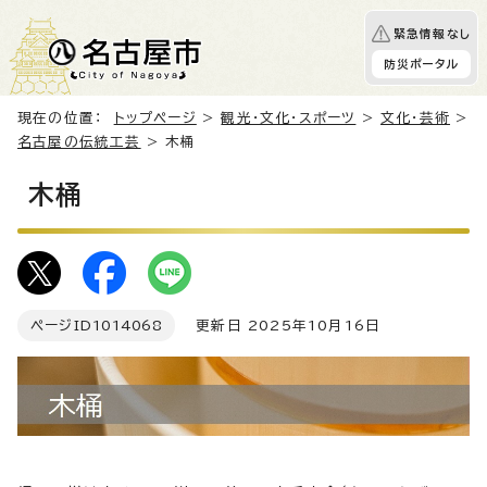
緊急情報なし
防災ポータル
現在の位置：
トップページ
>
観光・文化・スポーツ
>
文化・芸術
>
名古屋の伝統工芸
> 木桶
木桶
ページID
1014068
更新日 2025年10月16日