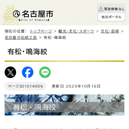
緊急情報なし
防災ポータル
現在の位置：
トップページ
>
観光・文化・スポーツ
>
文化・芸術
>
名古屋の伝統工芸
> 有松・鳴海絞
有松・鳴海絞
ページID
1014059
更新日 2025年10月16日