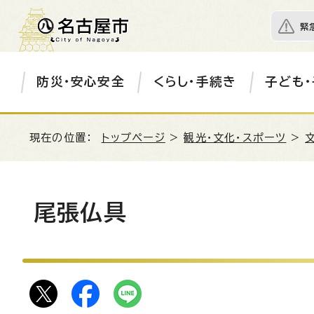
緊
防災・安心安全
くらし・手続き
子ども・
現在の位置：
トップページ
>
観光・文化・スポーツ
>
尾張仏具