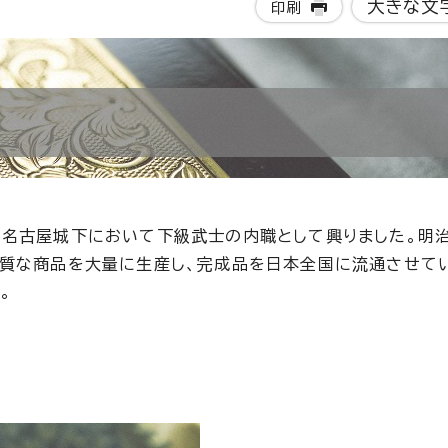
大きな文
印刷
り名古屋城下において下級武士の内職として興りました。明
質な商品を大量に生産し、完成品を日本全国に流通させて
。